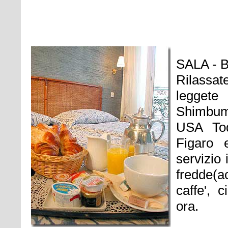
SALA - 
Rilassat
leggete
Shimbum,
USA Tod
Figaro 
servizio
fredde(ac
caffe', 
ora.