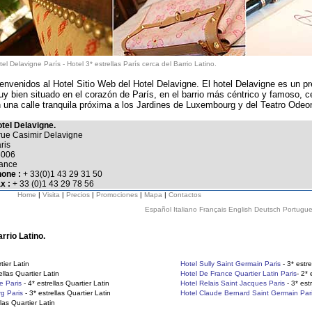
tel Delavigne París
-
Hotel 3* estrellas París cerca del Barrio Latino.
envenidos al Hotel Sitio Web del Hotel Delavigne. El hotel Delavigne es un pre
y bien situado en el corazón de París, en el barrio más céntrico y famoso, ce
 una calle tranquila próxima a los Jardines de Luxembourg y del Teatro Odeo
tel Delavigne.
rue Casimir Delavigne
ris
5006
ance
one :
+ 33(0)1 43 29 31 50
x :
+ 33 (0)1 43 29 78 56
Home
|
Visita
|
Precios
|
Promociones
|
Mapa
|
Contactos
Español
Italiano
Français
English
Deutsch
Portugu
rrio Latino.
tier Latin
Hotel Sully Saint Germain Paris
- 3* estre
ellas Quartier Latin
Hotel De France Quartier Latin Paris
- 2* 
e Paris
- 4* estrellas Quartier Latin
Hotel Relais Saint Jacques Paris
- 3* estr
g Paris
- 3* estrellas Quartier Latin
Hotel Claude Bernard Saint Germain Par
llas Quartier Latin