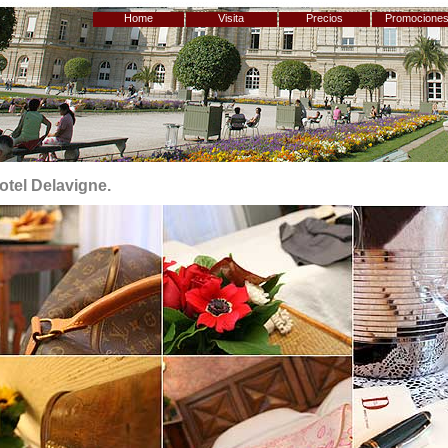
Home
Visita
Precios
Promocione
otel Delavigne.