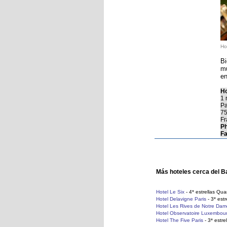
Ho
Bi
mu
en
Ho
1 
Pa
7
Fr
Ph
Fa
Más hoteles cerca del Ba
Hotel Le Six
- 4* estrellas Quar
Hotel Delavigne Paris
- 3* estr
Hotel Les Rives de Notre Dam
Hotel Observatoire Luxembour
Hotel The Five Paris
- 3* estre