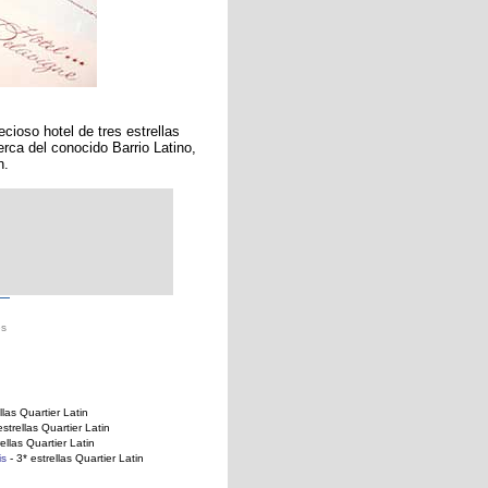
cioso hotel de tres estrellas
rca del conocido Barrio Latino,
n.
es
llas Quartier Latin
estrellas Quartier Latin
ellas Quartier Latin
is
- 3* estrellas Quartier Latin